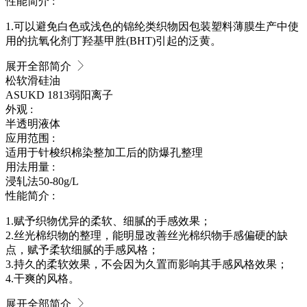
性能简介 :
1.可以避免白色或浅色的锦纶类织物因包装塑料薄膜生产中使
用的抗氧化剂丁羟基甲胜(BHT)引起的泛黄。
展开全部简介
松软滑硅油
ASUKD 1813
弱阳离子
外观 :
半透明液体
应用范围 :
适用于针梭织棉染整加工后的防爆孔整理
用法用量 :
浸轧法50-80g/L
性能简介 :
1.赋予织物优异的柔软、细腻的手感效果；
2.丝光棉织物的整理，能明显改善丝光棉织物手感偏硬的缺
点，赋予柔软细腻的手感风格；
3.持久的柔软效果，不会因为久置而影响其手感风格效果；
4.干爽的风格。
展开全部简介