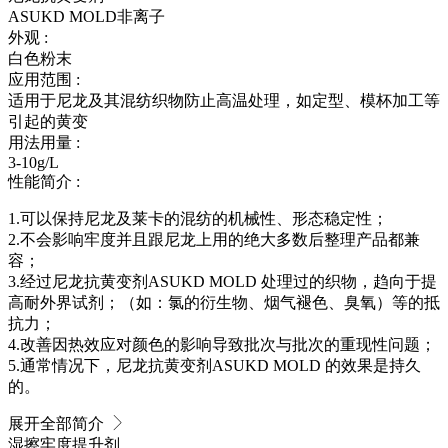
ASUKD MOLD
非离子
外观 :
白色粉末
应用范围 :
适用于尼龙及其混纺织物防止高温处理，如定型、模杯加工等
引起的黄变
用法用量 :
3-10g/L
性能简介 :
1.可以保持尼龙及莱卡的混纺的机械性、形态稳定性；
2.不会影响牢度并且跟尼龙上用的绝大多数后整理产品都兼
容；
3.经过尼龙抗黄变剂ASUKD MOLD 处理过的织物，趋向于提
高耐外界试剂；（如：氯的衍生物、烟气褪色、臭氧）等的抵
抗力；
4.改善因热效应对颜色的影响导致批次与批次的重现性问题；
5.通常情况下，尼龙抗黄变剂ASUKD MOLD 的效果是持久
的。
展开全部简介
湿擦牢度提升剂