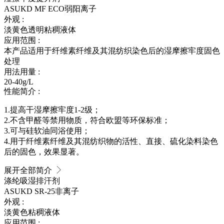
ASUKD MF ECO
弱阳离子
外观 :
淡黄色透明粘稠液体
应用范围 :
本产品适用于纤维素纤维及其混纺织染色后的湿摩擦牢度固色
处理
用法用量 :
20-40g/L
性能简介 :
1.提高干湿摩擦牢度1-2级；
2.不含甲醛等禁用物质，符合欧盟等环保标准；
3.可与硅软油同浴使用；
4.用于纤维素纤维及其混纺织物的活性、直接、硫化染料染色
后的固色，效果显著。
展开全部简介
涤纶吸湿排汗剂
ASUKD SR-25
非离子
外观 :
淡黄色粘稠液体
应用范围 :