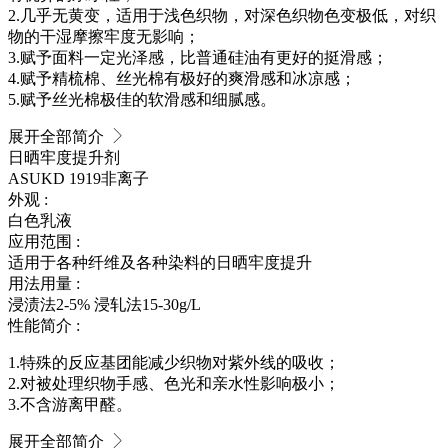
2.几乎无黄变，适用于浅色织物，对深色织物色变极低，对织
物的干湿摩擦牢度无影响；
3.赋予面料一定光泽感，比普通硅油有更好的挺滑感；
4.赋予精梳棉、丝光棉有极好的爽滑感和冰凉感；
5.赋予丝光棉极佳的软滑感和细腻感。
展开全部简介
日晒牢度提升剂
ASUKD 1919
非离子
外观 :
白色乳液
应用范围 :
适用于各种纤维及各种染料的日晒牢度提升
用法用量 :
浸渍法2-5% 浸轧法15-30g/L
性能简介 :
1.特殊的反应基团能减少织物对紫外线的吸收；
2.对被处理织物手感、色光和亲水性影响极小；
3.不含游离甲醛。
展开全部简介