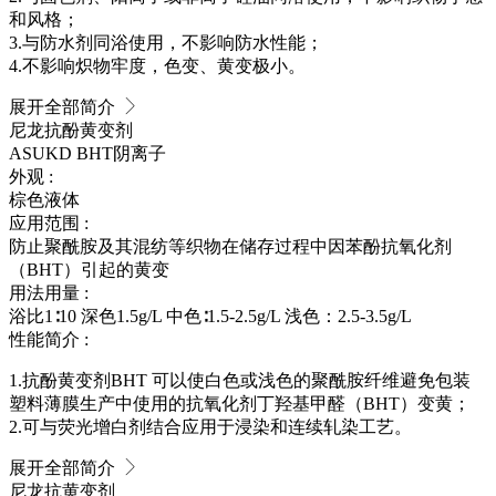
和风格；
3.与防水剂同浴使用，不影响防水性能；
4.不影响炽物牢度，色变、黄变极小。
展开全部简介
尼龙抗酚黄变剂
ASUKD BHT
阴离子
外观 :
棕色液体
应用范围 :
防止聚酰胺及其混纺等织物在储存过程中因苯酚抗氧化剂
（BHT）引起的黄变
用法用量 :
浴比1∶10 深色1.5g/L 中色∶1.5-2.5g/L 浅色：2.5-3.5g/L
性能简介 :
1.抗酚黄变剂BHT 可以使白色或浅色的聚酰胺纤维避免包装
塑料薄膜生产中使用的抗氧化剂丁羟基甲醛（BHT）变黄；
2.可与荧光增白剂结合应用于浸染和连续轧染工艺。
展开全部简介
尼龙抗黄变剂