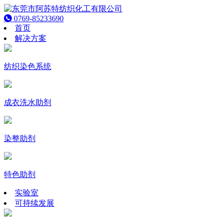
0769-85233690
首页
解决方案
纺织染色系统
成衣洗水助剂
染整助剂
特色助剂
实验室
可持续发展