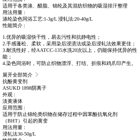
适用于各类涤、醋脂、锦纶及其混纺织物的吸湿排汗整理
用法用量 :
涤纶染色同浴工艺:1-3g/L 浸轧法:20-40g/L
性能简介 :
1.优异的吸湿快干性，易去污性和抗静电性；
2.手感蓬松、柔软，采用染后浸渍法或染后浸轧法效果更佳；
3.耐洗性好，经AATCC-135水洗20次以上，仍能保持优异的性
能；
4.染色同浴时，可防止织物漂浮、打结、折痕和鸡爪印产生。
展开全部简介
抗酚黄变剂
ASUKD 1898
阴离子
外观 :
淡黄液体
应用范围 :
适用于防止锦纶类织物在储存过程中因苯酚抗氧化剂
（BHT）引起的黄变
用法用量 :
浸轧法30-50g/L