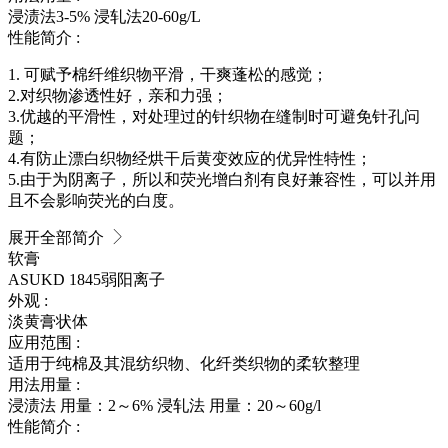
浸渍法3-5% 浸轧法20-60g/L
性能简介 :
1. 可赋予棉纤维织物平滑，干爽蓬松的感觉；
2.对织物渗透性好，亲和力强；
3.优越的平滑性，对处理过的针织物在缝制时可避免针孔问
题；
4.有防止漂白织物经烘干后黄变效应的优异性特性；
5.由于为阴离子，所以和荧光增白剂有良好兼容性，可以并用
且不会影响荧光的白度。
展开全部简介
软膏
ASUKD 1845
弱阳离子
外观 :
淡黄膏状体
应用范围 :
适用于纯棉及其混纺织物、化纤类织物的柔软整理
用法用量 :
浸渍法 用量：2～6% 浸轧法 用量：20～60g/l
性能简介 :