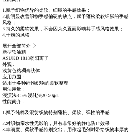
1.赋予织物优异的柔软、细腻的手感效果；
2.能明显改善织物手感偏硬的缺点，赋予蓬松柔软细腻的手感
风格；
3.持久的柔软效果，不会因为久置而影响其手感风格效果；
4.干爽的风格。
展开全部简介
新型软油精
ASUKD 1818
弱阳离子
外观 :
浅黄色粘稠膏状体
应用范围 :
适用于各种纤维织物的柔软整理
用法用量 :
浸渍法3-5% 浸轧法20-50g/L
性能简介 :
1.赋予纯棉及混纺织物特别蓬松、柔软、弹性的手感；
2.对织物亲水性无影响，具有非常好的静电防止效果；
3.丰满度、柔软手感特别突出，用作起毛剂时带给织物丰厚的