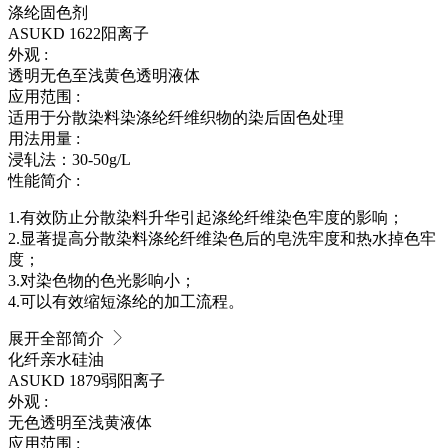
涤纶固色剂
ASUKD 1622
阳离子
外观 :
透明无色至浅黄色透明液体
应用范围 :
适用于分散染料染涤纶纤维织物的染后固色处理
用法用量 :
浸轧法：30-50g/L
性能简介 :
1.有效防止分散染料升华引起涤纶纤维染色牢度的影响；
2.显著提高分散染料涤纶纤维染色后的皂洗牢度和热水掉色牢
度；
3.对染色物的色光影响小；
4.可以有效缩短涤纶的加工流程。
展开全部简介
化纤亲水硅油
ASUKD 1879
弱阳离子
外观 :
无色透明至浅黄液体
应用范围 :