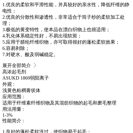
1.优良的柔软和平滑性能，并具较好的亲水性，降低纤维的静
电性；
2.优良的分散性和渗透性，非常适合于筒子纱的柔软加工处
理；
3.极低的黄变特性，使本品在漂白织物上也很适用；
4.乳化体系稳定性好，不易出现软斑；
5.应用于腈纶纤维织物，亦可取得很好的蓬松柔软效果；
6.容易剥除；
7.对硬水、酸及弱碱稳定。
展开全部简介
高浓起毛剂
ASUKD 1869
弱阳离子
外观 :
浅黄色粘稠膏状体
应用范围 :
适用于纤维素纤维织物及其混纺织物的起毛和磨毛整理
用法用量 :
1-3%
性能简介 :
1.良好的蓬松柔软洗过，使织物易于起毛；