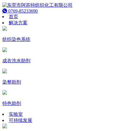
0769-85233690
首页
解决方案
纺织染色系统
成衣洗水助剂
染整助剂
特色助剂
实验室
可持续发展