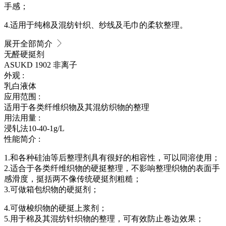
手感；
4.适用于纯棉及混纺针织、纱线及毛巾的柔软整理。
展开全部简介
无醛硬挺剂
ASUKD 1902
非离子
外观 :
乳白液体
应用范围 :
适用于各类纤维织物及其混纺织物的整理
用法用量 :
浸轧法10-40-1g/L
性能简介 :
1.和各种硅油等后整理剂具有很好的相容性，可以同溶使用；
2.适合于各类纤维织物的硬挺整理，不影响整理织物的表面手
感滑度，挺括两不像传统硬挺剂粗糙；
3.可做箱包织物的硬挺剂；
4.可做梭织物的硬挺上浆剂；
5.用于棉及其混纺针织物的整理，可有效防止卷边效果；