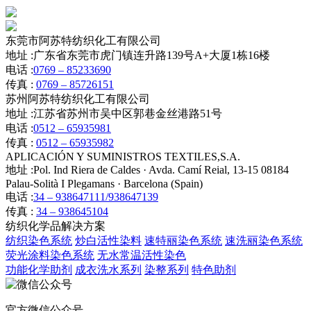
东莞市阿苏特纺织化工有限公司
地址 :
广东省东莞市虎门镇连升路139号A+大厦1栋16楼
电话 :
0769 – 85233690
传真 :
0769 – 85726151
苏州阿苏特纺织化工有限公司
地址 :
江苏省苏州市吴中区郭巷金丝港路51号
电话 :
0512 – 65935981
传真 :
0512 – 65935982
APLICACIÓN Y SUMINISTROS TEXTILES,S.A.
地址 :
Pol. Ind Riera de Caldes · Avda. Camí Reial, 13-15 08184
Palau-Solità I Plegamans · Barcelona (Spain)
电话 :
34 – 938647111/938647139
传真 :
34 – 938645104
纺织化学品解决方案
纺织染色系统
炒白活性染料
速特丽染色系统
速洗丽染色系统
荧光涂料染色系统
无水常温活性染色
功能化学助剂
成衣洗水系列
染整系列
特色助剂
官方微信公众号