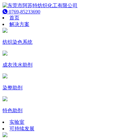
0769-85233690
首页
解决方案
纺织染色系统
成衣洗水助剂
染整助剂
特色助剂
实验室
可持续发展