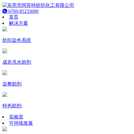
0769-85233690
首页
解决方案
纺织染色系统
成衣洗水助剂
染整助剂
特色助剂
实验室
可持续发展