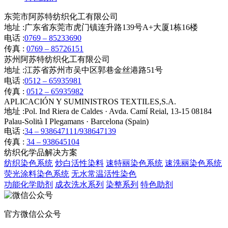
东莞市阿苏特纺织化工有限公司
地址 :
广东省东莞市虎门镇连升路139号A+大厦1栋16楼
电话 :
0769 – 85233690
传真 :
0769 – 85726151
苏州阿苏特纺织化工有限公司
地址 :
江苏省苏州市吴中区郭巷金丝港路51号
电话 :
0512 – 65935981
传真 :
0512 – 65935982
APLICACIÓN Y SUMINISTROS TEXTILES,S.A.
地址 :
Pol. Ind Riera de Caldes · Avda. Camí Reial, 13-15 08184
Palau-Solità I Plegamans · Barcelona (Spain)
电话 :
34 – 938647111/938647139
传真 :
34 – 938645104
纺织化学品解决方案
纺织染色系统
炒白活性染料
速特丽染色系统
速洗丽染色系统
荧光涂料染色系统
无水常温活性染色
功能化学助剂
成衣洗水系列
染整系列
特色助剂
官方微信公众号