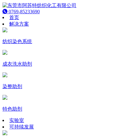
0769-85233690
首页
解决方案
纺织染色系统
成衣洗水助剂
染整助剂
特色助剂
实验室
可持续发展