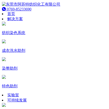
0769-85233690
首页
解决方案
纺织染色系统
成衣洗水助剂
染整助剂
特色助剂
实验室
可持续发展