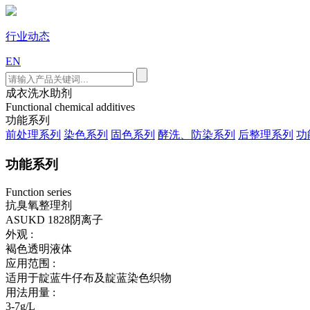
行业动态
EN
成衣洗水助剂
Functional chemical additives
功能系列
前处理系列
染色系列
固色系列
酵洗、防染系列
后整理系列
功
功能系列
Function series
抗臭氧整理剂
ASUKD 1828
阴离子
外观 :
褐色透明液体
应用范围 :
适用于靛蓝牛仔布及靛蓝染色织物
用法用量 :
3-7g/L