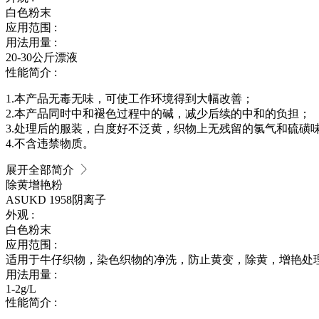
白色粉末
应用范围 :
用法用量 :
20-30公斤漂液
性能简介 :
1.本产品无毒无味，可使工作环境得到大幅改善；
2.本产品同时中和褪色过程中的碱，减少后续的中和的负担；
3.处理后的服装，白度好不泛黄，织物上无残留的氯气和硫磺
4.不含违禁物质。
展开全部简介
除黄增艳粉
ASUKD 1958
阴离子
外观 :
白色粉末
应用范围 :
适用于牛仔织物，染色织物的净洗，防止黄变，除黄，增艳处
用法用量 :
1-2g/L
性能简介 :