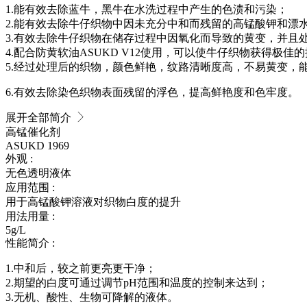
1.能有效去除蓝牛，黑牛在水洗过程中产生的色渍和污染；
2.能有效去除牛仔织物中因未充分中和而残留的高锰酸钾和漂
3.有效去除牛仔织物在储存过程中因氧化而导致的黄变，并且
4.配合防黄软油ASUKD V12使用，可以使牛仔织物获得极佳
5.经过处理后的织物，颜色鲜艳，纹路清晰度高，不易黄变，
6.有效去除染色织物表面残留的浮色，提高鲜艳度和色牢度。
展开全部简介
高锰催化剂
ASUKD 1969
外观 :
无色透明液体
应用范围 :
用于高锰酸钾溶液对织物白度的提升
用法用量 :
5g/L
性能简介 :
1.中和后，较之前更亮更干净；
2.期望的白度可通过调节pH范围和温度的控制来达到；
3.无机、酸性、生物可降解的液体。