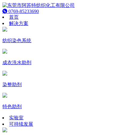
0769-85233690
首页
解决方案
纺织染色系统
成衣洗水助剂
染整助剂
特色助剂
实验室
可持续发展