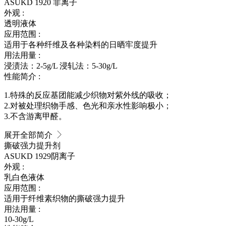
ASUKD 1920
非离子
外观 :
透明液体
应用范围 :
适用于各种纤维及各种染料的日晒牢度提升
用法用量 :
浸渍法：2-5g/L 浸轧法：5-30g/L
性能简介 :
1.特殊的反应基团能减少织物对紫外线的吸收；
2.对被处理织物手感、色光和亲水性影响极小；
3.不含游离甲醛。
展开全部简介
撕破强力提升剂
ASUKD 1929
阴离子
外观 :
乳白色液体
应用范围 :
适用于纤维素织物的撕破强力提升
用法用量 :
10-30g/L